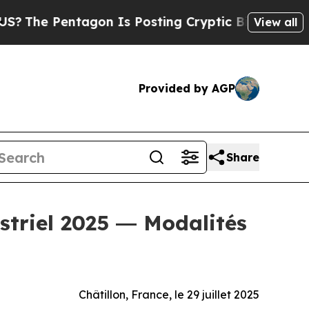
 Pentagon Is Posting Cryptic Biblical Messages 
View all
Provided by AGP
Share
striel 2025 ― Modalités
Châtillon, France, le 29 juillet 2025