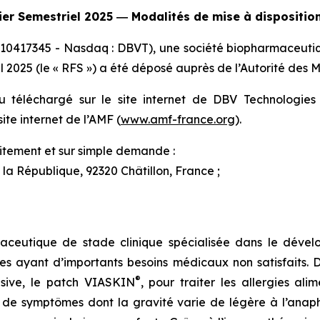
ier Semestriel 2025 ―
Modalités de mise à dispositio
10417345 - Nasdaq : DBVT), une société biopharmaceutiqu
 2025 (le « RFS ») a été déposé auprès de l’Autorité des 
 téléchargé sur le site internet de DBV Technologies 
site internet de l’AMF (
www.amf-france.org
).
uitement et sur simple demande :
 la République, 92320 Châtillon, France ;
aceutique de stade clinique spécialisée dans le dévelo
es ayant d’importants besoins médicaux non satisfaits.
®
lusive, le patch VIASKIN
, pour traiter les allergies al
e symptômes dont la gravité varie de légère à l’anaphy