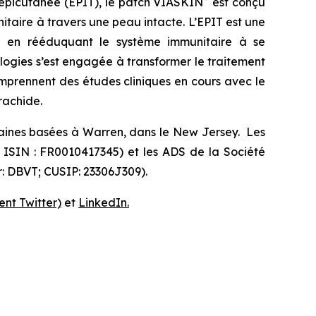
e épicutanée (EPIT), le patch VIASKIN
est conçu
aire à travers une peau intacte. L’EPIT est une
idu en rééduquant le système immunitaire à se
ologies s’est engagée à transformer le traitement
omprennent des études cliniques en cours avec le
arachide.
caines basées à Warren, dans le New Jersey. Les
e ISIN : FR0010417345) et les ADS de la Société
r: DBVT; CUSIP: 23306J309).
nt Twitter)
et
LinkedIn.