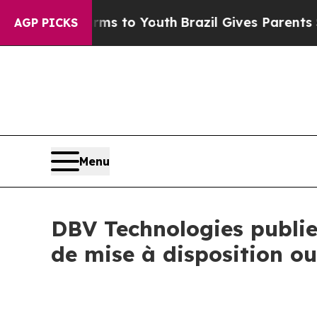
Abate Harms to Youth
Brazil Gives Parents Social
AGP PICKS
Menu
DBV Technologies publie
de mise à disposition ou