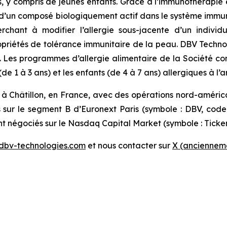
es, y compris de jeunes enfants. Grâce à l’immunothérapi
’un composé biologiquement actif dans le système immunit
erchant à modifier l’allergie sous-jacente d’un indiv
 propriétés de tolérance immunitaire de la peau. DBV Techn
s. Les programmes d’allergie alimentaire de la Société c
e 1 à 3 ans) et les enfants (de 4 à 7 ans) allergiques à l’
 à Châtillon, en France, avec des opérations nord-améri
s sur le segment B d’Euronext Paris (symbole : DBV, cod
nt négociés sur le Nasdaq Capital Market (symbole : Ticke
dbv-technologies.com
et nous contacter sur
X (ancienneme