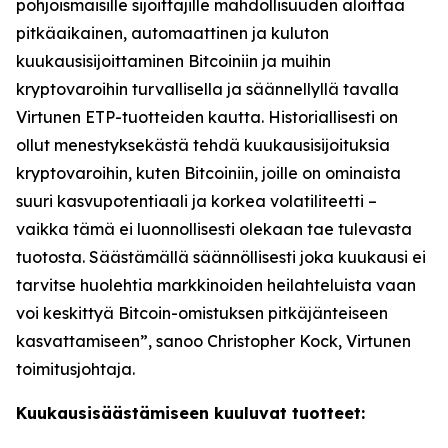
pohjoismaisille sijoittajille mahdollisuuden aloittaa
pitkäaikainen, automaattinen ja kuluton
kuukausisijoittaminen Bitcoiniin ja muihin
kryptovaroihin turvallisella ja säännellyllä tavalla
Virtunen ETP-tuotteiden kautta. Historiallisesti on
ollut menestyksekästä tehdä kuukausisijoituksia
kryptovaroihin, kuten Bitcoiniin, joille on ominaista
suuri kasvupotentiaali ja korkea volatiliteetti –
vaikka tämä ei luonnollisesti olekaan tae tulevasta
tuotosta. Säästämällä säännöllisesti joka kuukausi ei
tarvitse huolehtia markkinoiden heilahteluista vaan
voi keskittyä Bitcoin-omistuksen pitkäjänteiseen
kasvattamiseen”, sanoo Christopher Kock, Virtunen
toimitusjohtaja.
Kuukausisäästämiseen kuuluvat tuotteet: