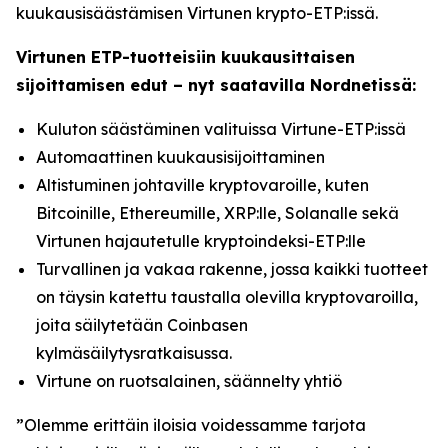
kuukausisäästämisen Virtunen krypto-ETP:issä.
Virtunen ETP-tuotteisiin kuukausittaisen
sijoittamisen edut – nyt saatavilla Nordnetissä:
Kuluton säästäminen valituissa Virtune-ETP:issä
Automaattinen kuukausisijoittaminen
Altistuminen johtaville kryptovaroille, kuten
Bitcoinille, Ethereumille, XRP:lle, Solanalle sekä
Virtunen hajautetulle kryptoindeksi-ETP:lle
Turvallinen ja vakaa rakenne, jossa kaikki tuotteet
on täysin katettu taustalla olevilla kryptovaroilla,
joita säilytetään Coinbasen
kylmäsäilytysratkaisussa.
Virtune on ruotsalainen, säännelty yhtiö
”Olemme erittäin iloisia voidessamme tarjota