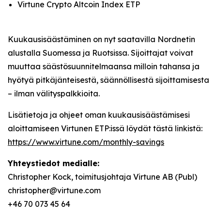
Virtune Crypto Altcoin Index ETP
Kuukausisäästäminen on nyt saatavilla Nordnetin
alustalla Suomessa ja Ruotsissa. Sijoittajat voivat
muuttaa säästösuunnitelmaansa milloin tahansa ja
hyötyä pitkäjänteisestä, säännöllisestä sijoittamisesta
– ilman välityspalkkioita.
Lisätietoja ja ohjeet oman kuukausisäästämisesi
aloittamiseen Virtunen ETP:issä löydät tästä linkistä:
https://www.virtune.com/monthly-savings
Yhteystiedot medialle:
Christopher Kock, toimitusjohtaja Virtune AB (Publ)
christopher@virtune.com
+46 70 073 45 64