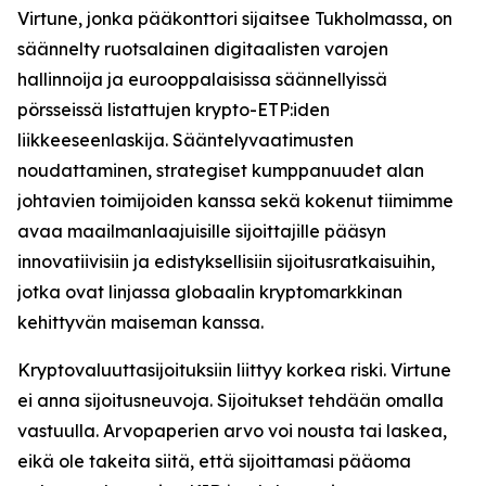
Virtune, jonka pääkonttori sijaitsee Tukholmassa, on
säännelty ruotsalainen digitaalisten varojen
hallinnoija ja eurooppalaisissa säännellyissä
pörsseissä listattujen krypto-ETP:iden
liikkeeseenlaskija. Sääntelyvaatimusten
noudattaminen, strategiset kumppanuudet alan
johtavien toimijoiden kanssa sekä kokenut tiimimme
avaa maailmanlaajuisille sijoittajille pääsyn
innovatiivisiin ja edistyksellisiin sijoitusratkaisuihin,
jotka ovat linjassa globaalin kryptomarkkinan
kehittyvän maiseman kanssa.
Kryptovaluuttasijoituksiin liittyy korkea riski. Virtune
ei anna sijoitusneuvoja. Sijoitukset tehdään omalla
vastuulla. Arvopaperien arvo voi nousta tai laskea,
eikä ole takeita siitä, että sijoittamasi pääoma