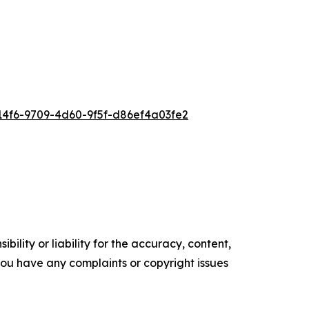
4f6-9709-4d60-9f5f-d86ef4a03fe2
ility or liability for the accuracy, content,
f you have any complaints or copyright issues