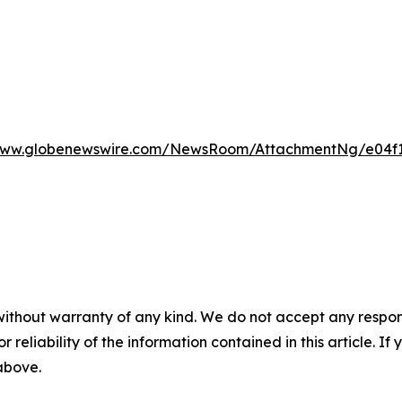
/www.globenewswire.com/NewsRoom/AttachmentNg/e04f1
without warranty of any kind. We do not accept any responsib
r reliability of the information contained in this article. I
 above.