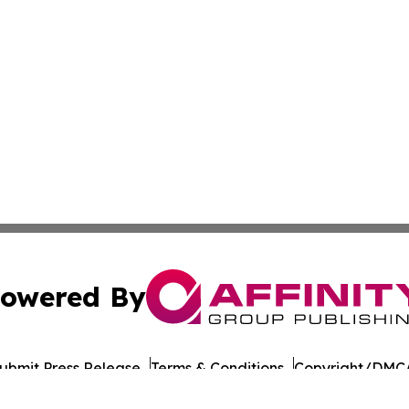
owered By
ubmit Press Release
Terms & Conditions
Copyright/DMCA
nc. dba Affinity Group Publishing & Guinea Bissau Tech Dig