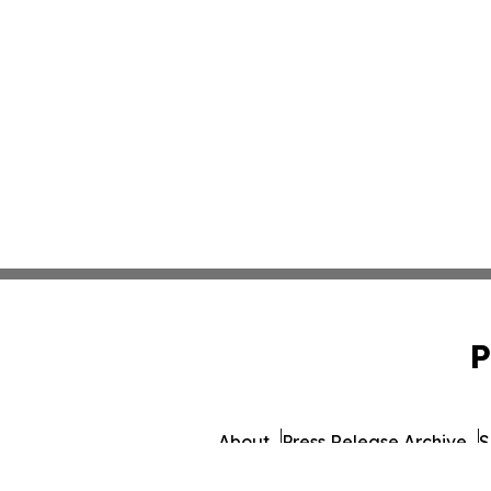
P
About
Press Release Archive
S
© 1995-2026 Newsmatics I