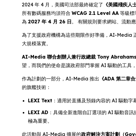
2024 年 4 月，美國司法部最終確定了
《美國殘疾人士法案
所有數碼服務均須符合
WCAG 2.1 Level AA
等級標
為
2027 年 4 月 26 日
。 有關規則要求網站、流動
為了支援政府機構為這些期限作好準備，AI-Med
大規模落實。
AI-Media 聯合創辦人兼行政總裁 Tony Abraham
望，而我們的使命是讓政府部門掌握 AI 驅動的工
作為計劃的一部分，AI-Media 推出
《ADA 第二章合規十
的旗艦技術：
LEXI Text
：適用於直播及預錄內容的 AI 驅動
LEXI AD
：具備全新進階自訂選項的 AI 驅動音訊
極為重要。
此活動與 AI-Media 擴展的
政府解決方案計劃（Governm