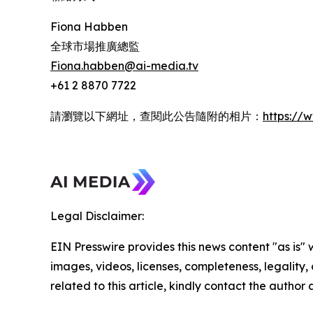
Fiona Habben
全球市場推廣總監
Fiona.habben@ai-media.tv
+61 2 8870 7722
請瀏覽以下網址，查閱此公告隨附的相片：
https:/
Legal Disclaimer:
EIN Presswire provides this news content "as is" 
images, videos, licenses, completeness, legality, o
related to this article, kindly contact the author