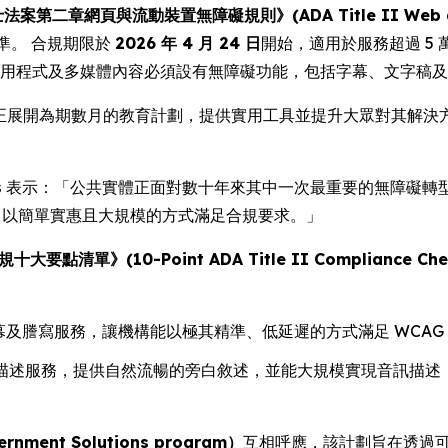
第二章網頁與流動裝置無障礙規則》(ADA Title II Web and Mob
準。 合規期限於
2026 年 4 月 24 日
開始，適用於服務超過 5
應用程式及多媒體內容必須設有無障礙功能，包括字幕、文字稿
ia 正展開為期數月的教育計劃，提供實用工具並提升大眾對其解
s
表示：「公共實體正面對數十年來其中一次最重要的無障礙轉型。
具，以簡單實惠且大規模的方式滿足合規要求。」
大要點清單》(10-Point ADA Title II Compliance Chec
字幕及謄寫服務，讓機構能以極其精準、低延遲的方式滿足 WCAG
描述服務，提供自然流暢的旁白敘述，並能大規模實現音訊描述，這方
ent Solutions program）
互相呼應，該計劃旨在透過