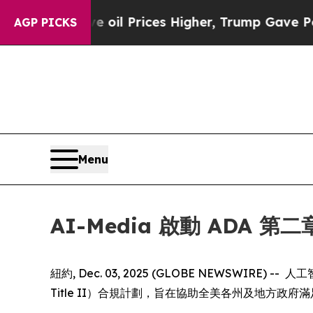
n Drove oil Prices Higher, Trump Gave Political
AGP PICKS
Menu
AI-Media 啟動 ADA 
紐約, Dec. 03, 2025 (GLOBE NEWSW
Title II）合規計劃，旨在協助全美各州及地方政