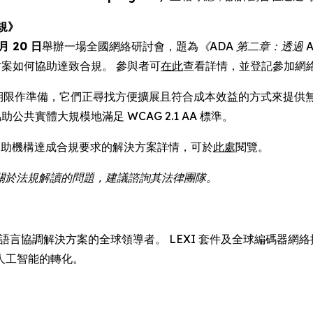
規》
 月 20 日
舉辦一場全國網絡研討會，題為
《ADA 第二章：透過 
方案如何協助達致合規。 參與者可
在此
查看詳情，並登記參加網
章期限作準備，它們正尋找方便擴展且符合成本效益的方式來提供無障礙數碼
共實體大規模地滿足 WCAG 2.1 AA 標準。
a 協助機構達成合規要求的解決方案詳情，可於
此處
閱覽。
如有關於法規解讀的問題，建議諮詢其法律團隊。
翻譯、字幕和語言協調解決方案的全球領導者。 LEXI 套件及全球編
人工智能的轉化。