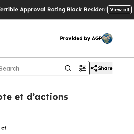
e Approval Rating
Black Residents Warned of Abu
View all
Provided by AGP
Share
te et d’actions
e et