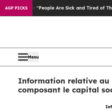
igan Win: “People Are Sick and Tired of This Poli
AGP PICKS
Menu
Information relative au 
composant le capital so
Inf